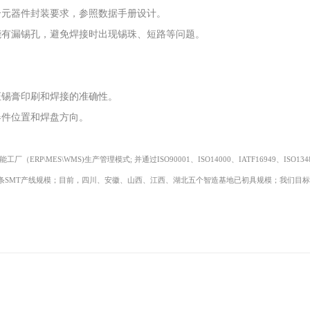
合元器件封装要求，参照数据手册设计。
能有漏锡孔，避免焊接时出现锡珠、短路等问题。
证锡膏印刷和焊接的准确性。
器件位置和焊盘方向。
RP\MES\WMS)生产管理模式; 并通过ISO90001、ISO14000、IATF16949、
50条SMT产线规模；目前，
四川
、安徽、山西、
江西
、湖北五个智造基地已初具规模；我们目标