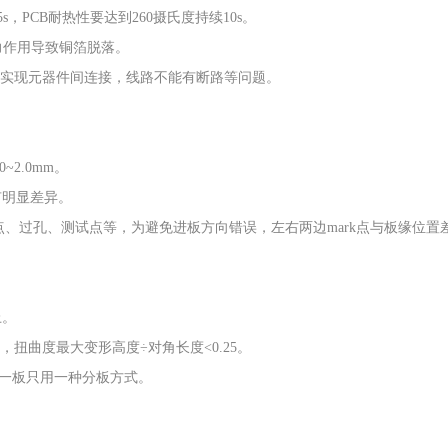
~65s，PCB耐热性要达到260摄氏度持续10s。
止外力作用导致铜箔脱落。
通实现元器件间连接，线路不能有断路等问题。
.0~2.0mm。
有明显差异。
k点、过孔、测试点等，为避免进板方向错误，左右两边mark点与板缘位置
上。
mm，扭曲度最大变形高度÷对角长度<0.25。
一板只用一种分板方式。