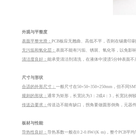
外观与平整度
表面平整光滑：
PCB板应无翘曲、高低不平，否则在锡膏印
无污垢和氧化层：
表面不能有污垢、锈斑、氧化等，以免影
清洁度良好：
能承受清洁剂清洗，在液体中浸渍
5分钟表面不
尺寸与形状
合适的外形尺寸：
一般尺寸在
50×50~350×250mm，
规则的形状：
通常为矩形，长宽比为
3：2或4：3，长宽比
传送边要求：
传送边不能有缺口，拐角要做圆形倒角，元器
板材与性能
导热性良好：
导热系数一般在
0.2-0.8W/(K·m)，整个P