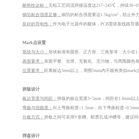
耐热性达标：
无铅工艺回流焊接温度达
217~245℃，持续30
铜箔粘合强度足够：
铜箔的粘合强度要达
1.5kg/cm²，防
良好的导电性：
作为电子元器件的载体，
PCB需依靠线路导
Mark点设置
形状与大小：
形状标准有圆形、正方形、三角形等，大小在
1
表面要求：
表面平整、光滑、无氧化、无污物，与周围颜色
位置要求：
距离板边
3mm以上，周围5mm内不能有类似mar
拼版设计
板边宽度与间距：
拼版的板边宽度
3~5mm，间距在1.6mm以
弯曲与扭曲度：
向上弯曲程度
<1.2mm，向下弯曲程度<0.5
分板方式：
拼板之间可采用
V形槽、邮票孔或冲槽等，建议同
焊盘设计