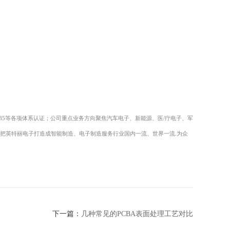
ISO13485等各项体系认证；公司重点业务方向聚焦汽车电子、新能源、医
/
疗电子、军
把英特丽电子打造成智能制造、电子制造服务行业国内一流、世界一流
.为众
下一篇：
几种常见的PCBA表面处理工艺对比