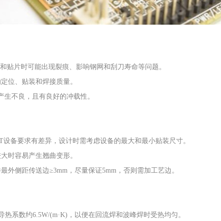
刷和贴片时可能出现裂痕、影响钢网和刮刀寿命等问题。
响定位、贴装和焊接质量。
产生不良，且有良好的冲载性。
但不同SMT设备要求有差异，设计时需考虑设备的最大和最小贴装尺寸。
例较大时容易产生翘曲变形。
件最外侧距传送边
≥3mm，尽量保证5mm，否则需加工艺边。
CB平均导热系数约6.5W/(m·K)，以便在回流焊和波峰焊时受热均匀。