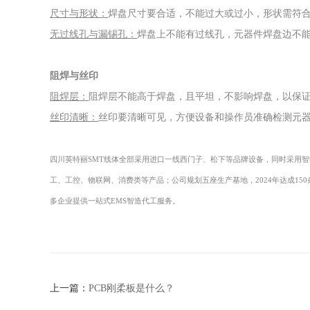
尺寸与形状：
焊盘尺寸要合适，不能过大或过小，形状需符
无过线孔与漏锡孔：
焊盘上不能有过线孔，元器件焊盘边不
阻焊与丝印
阻焊层：
阻焊层不能高于焊盘，且平坦，不影响焊盘，以保
丝印清晰：
丝印要清晰可见，方便设备和操作员准确检测元
四川
英特丽
SMT线体全部采用进口一线西门子、松下等品牌设备，同时采用智能工厂（E
工、工控、物联网、消费类等产品；公司规划五座生产基地，
2024年达成1
多企业提供一站式EMS智造代工服务。
上一篇：
PCB刚柔板是什么？