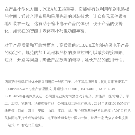
在产品小型化方面，
PCBA加工很重要。它能够有效利用印刷电路板
的空间，通过合理布局和采用先进的封装技术，让众多元器件紧凑
地组装在一起，这有助于缩小电子产品的体积，便于产品的便携
化，如现在的智能手表体积小巧但功能丰富。
对于产品质量和可靠性而言，高质量的
PCBA加工能够确保电子产品
的稳定性。规范的加工流程和严格的质量控制可以减少焊接缺陷、
短路、开路等问题，降低产品故障的概率，延长产品的使用寿命。
四川
英特丽
SMT线体全部采用进口一线西门子、松下等品牌设备，同时采用智能工厂
（ERP\MES\WMS)生产管理模式; 并通过ISO90001、ISO14000、IATF16949、
ISO13485等各项体系认证；公司重点业务方向聚焦汽车电子、新能源、医
/
疗电子、军
工、工控、物联网、消费类等产品；公司规划五座生产基地，
2024年达成150条SMT产
线规模；目前，
四川
、安徽、山西、
江西
、湖北五个智造基地已初具规模；我们目标把
英特丽电子打造成智能制造、电子制造服务行业国内一流、世界一流
.为众多企业提供
一站式EMS智造代工服务。