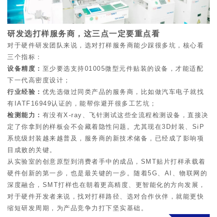
研发选打样服务商，这三点一定要重点看
对于硬件研发团队来说，选对打样服务商能少踩很多坑，核心看
三个指标：
设备精度
‌：
至少要选支持01005微型元件贴装的设备，才能适配
下一代高密度设计；
行业经验
‌：
优先选做过同类产品的服务商，比如做汽车电子就找
有IATF16949认证的，能帮你避开很多工艺坑；
检测能力
‌：
有没有X-ray、飞针测试这些全流程检测设备，直接决
定了你拿到的样板会不会藏着隐性问题。
尤其现在3D封装、SiP
系统级封装越来越普及，服务商的新技术储备，已经成了影响项
目成败的关键。
从实验室的创意原型到消费者手中的成品，SMT贴片打样承载着
硬件创新的第一步，也是最关键的一步。随着5G、AI、物联网的
深度融合，SMT打样也在朝着更高精度、更智能化的方向发展，
对于硬件开发者来说，找对打样路径、选对合作伙伴，就能更快
缩短研发周期，为产品竞争力打下坚实基础。