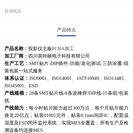
咨询电话：
产品特点
产品名称：
投影仪主板
PCBA加工
加工厂商：
四川英特丽电子科技有限公司
生产工艺：
SMT贴片-DIP插件-功能/老化测试-三防涂覆-组
装包装一站式服务
体系认证：
ISO9001、ISO14001、IATF16949、ISO13485、
ISO45001、ESD
产线规模：
28条SMT贴片线-8条波峰焊/DIP线-15条组/包装
线
产线能力：
每小时贴片能力超过300万点，每个月贴片能力
接近20亿点，贴装01005元件，贴装0.1mm间距IC，配置温
湿度及ESD闭环监控系统，实现MES全覆盖，所有生产及检
测设备均连接MES