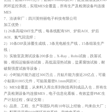
闭环监控系统，实现MES全覆盖，所有生产及检测设备均连接
MES
7、洽谈审厂：四川英特丽电子科技有限公司
加工优势：
1) 26条高端SMT生产线，每条线配有SPI、炉前AOI、炉后
AOI、氮气回流焊；
2）
10条DIP及涂覆生成线，3条充电桩生产线，
15条组装生产
线
；
3）实验室及测试设备200多台，X-Ray，Rohs试验，跌落试
验，模拟运输振动试验，高低温湿热试验，盐雾腐蚀试验，耐
破裂强度试验等设备；
4）小时贴片能力超过300万点，月贴片能力接近20亿点，可最
小贴装01005元件，可贴装最密0.1mm间距IC；
5）MES全覆盖，从来料入库出库到制造再到成品入仓，所有生
产及检测设备均连接MES，电子信息化看板，有效监督PMC生
产计划过程，保证交期；
6）品质、工程、生产等团队均有10年以上经验，均来自大厂；