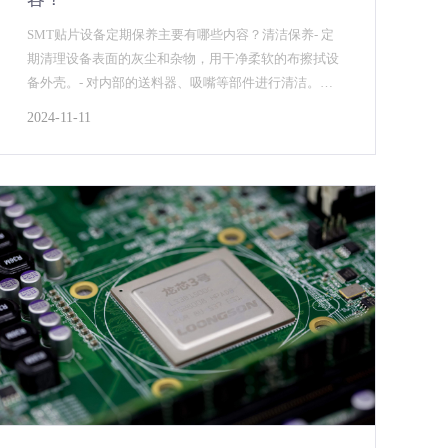
SMT贴片设备定期保养主要有哪些内容？清洁保养- 定
期清理设备表面的灰尘和杂物，用干净柔软的布擦拭设
备外壳。- 对内部的送料器、吸嘴等部件进行清洁。比
如吸嘴，要用专用的清洁工具清理，确保其内部没有残
2024-11-11
留...