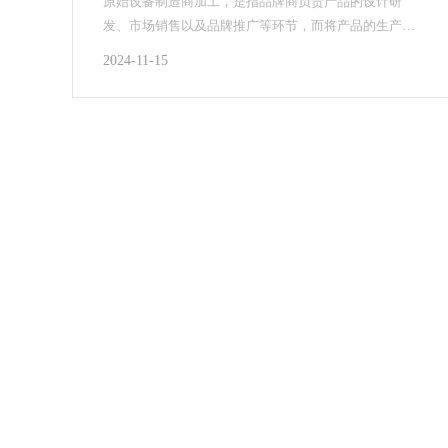
原始设备制造商加工，是指品牌商负责产品的设计研
发、市场销售以及品牌推广等环节，而将产品的生产制
造委托给专业的代工厂商完成的一种生产模式。那么它
2024-11-15
又具有...