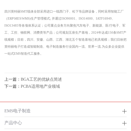
四川
英特丽
SMT线体全部采用进口一线西门子、松下等品牌设备，同时采用智能工厂
（ERP\MES\WMS)生产管理模式; 并通过ISO90001、ISO14000、IATF16949、
ISO13485等各项体系认证；公司重点业务方向聚焦汽车电子、新能源、医
/
疗电子、军
工、工控、物联网、消费类等产品；公司规划五座生产基地，
2024年达成150条SMT产
线规模；目前，
四川
、安徽、山西、
江西
、湖北五个智造基地已初具规模；我们目标把
英特丽电子打造成智能制造、电子制造服务行业国内一流、世界一流
.为众多企业提供
一站式EMS智造代工服务。
上一篇：
BGA工艺的优缺点简述
下一篇：
PCBA适用地产业领域
EMS电子制造
产品中心