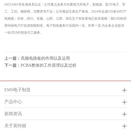
ISO13485等各项体系认证；公司重点业务方向聚焦汽车电子、新能源、医
/
疗电子、军
工、工控、物联网、消费类等产品；公司规划五座生产基地，
2024年达成150条SMT产
线规模；目前，
四川
、安徽、山西、
江西
、湖北五个智造基地已初具规模；我们目标把
英特丽电子打造成智能制造、电子制造服务行业国内一流、世界一流
.为众多企业提供
一站式EMS智造代工服务。
上一篇：
高频电路板的作用以及运用
下一篇：
PCBA整体的工作原理以及过程
EMS电子制造
产品中心
新闻资讯
关于英特丽