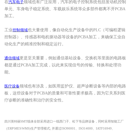
在
汽车电子
领域也有广泛应用，汽车的电子控制系统包括发动机控制
单元、车身电子稳定系统、车载娱乐系统等众多部件都离不开
PCBA
加工。
工业
控制领域
也大量使用，像自动化生产设备中的
PLC（可编程逻辑
控制器）、传感器和电机驱动器等设备的PCBA加工，来确保工业自
动化生产的精准控制和稳定运行。
通信领域
更是至关重要，例如通信基站设备、交换机等里面的电路板
都是通过
PCBA加工完成，以此来实现信号的传输、转换和处理功
能。
医疗设备
领域也有涉及，如医用监护仪、超声诊断设备等内部的电路
板，这些设备对于
PCBA的质量和可靠性要求极高，因为它关系到医
疗诊断的准确性和治疗的安全性。
四川
英特丽
SMT线体全部采用进口一线西门子、松下等品牌设备，同时采用智能工厂
（ERP\MES\WMS)生产管理模式; 并通过ISO90001、ISO14000、IATF16949、